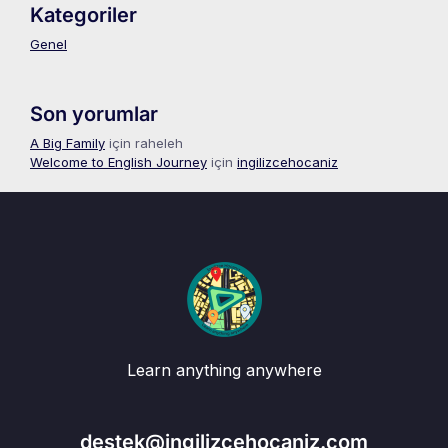
Kategoriler
Genel
Son yorumlar
A Big Family
için
raheleh
Welcome to English Journey
için
ingilizcehocaniz
Learn anything anywhere
destek@ingilizcehocaniz.com